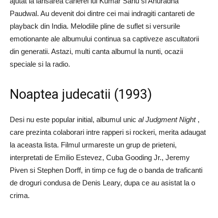
ajutat la lansarea carierei lui Kumar Sanu si Anuradha
Paudwal. Au devenit doi dintre cei mai indragiti cantareti de
playback din India. Melodiile pline de suflet si versurile
emotionante ale albumului continua sa captiveze ascultatorii
din generatii. Astazi, multi canta albumul la nunti, ocazii
speciale si la radio.
Noaptea judecatii (1993)
Desi nu este popular initial, albumul unic
al Judgment Night
,
care prezinta colaborari intre rapperi si rockeri, merita adaugat
la aceasta lista. Filmul urmareste un grup de prieteni,
interpretati de Emilio Estevez, Cuba Gooding Jr., Jeremy
Piven si Stephen Dorff, in timp ce fug de o banda de traficanti
de droguri condusa de Denis Leary, dupa ce au asistat la o
crima.