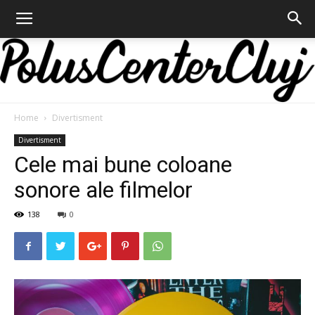
Home
Divertisment
Polus
Divertisment
Cele mai bune coloane
sonore ale filmelor
Center
138
0
Cluj