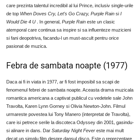
care prezinta talentul incredibil al lui Prince, inclusiv single-urile
de top
When Doves Cry, Let’s Go Crazy, Purple Rain
si
I
Would Die 4 U
. In general,
Purple Rain
este un clasic
atemporal care continua sa inspire si sa influenteze muzicieni
si fani deopotriva, facandu-l un must-ascult pentru orice
pasionat de muzica.
Febra de sambata noapte (1977)
Daca ai fi in viata in 1977, ar fi fost imposibil sa scapi de
fenomenul febrei de sambata noapte. Aceasta drama muzicala
romantica americana a captivat publicul cu vedetele sale John
Travolta, Karen Lynn Gorney si Olivia Newton-John. Filmul
urmareste povestea lui Tony Manero (interpretat de Travolta),
care isi petrece serile la discoteca Odyssey din 2001, gasindu-
si alinare in dans. Dar
Saturday Night Fever
este mai mult
decat un simplu film despre dansul disco. Este o reprezentare