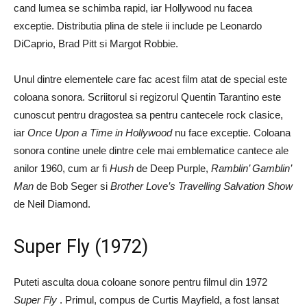
cand lumea se schimba rapid, iar Hollywood nu facea
exceptie. Distributia plina de stele ii include pe Leonardo
DiCaprio, Brad Pitt si Margot Robbie.
Unul dintre elementele care fac acest film atat de special este
coloana sonora. Scriitorul si regizorul Quentin Tarantino este
cunoscut pentru dragostea sa pentru cantecele rock clasice,
iar
Once Upon a Time in Hollywood
nu face exceptie. Coloana
sonora contine unele dintre cele mai emblematice cantece ale
anilor 1960, cum ar fi
Hush
de Deep Purple,
Ramblin’ Gamblin’
Man
de Bob Seger si
Brother Love’s Travelling Salvation Show
de Neil Diamond.
Super Fly (1972)
Puteti asculta doua coloane sonore pentru filmul din 1972
Super Fly
. Primul, compus de Curtis Mayfield, a fost lansat