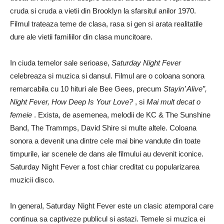
cruda si cruda a vietii din Brooklyn la sfarsitul anilor 1970.
Filmul trateaza teme de clasa, rasa si gen si arata realitatile
dure ale vietii familiilor din clasa muncitoare.
In ciuda temelor sale serioase,
Saturday Night Fever
celebreaza si muzica si dansul. Filmul are o coloana sonora
remarcabila cu 10 hituri ale Bee Gees, precum
Stayin’ Alive”,
Night Fever, How Deep Is Your Love?
, si
Mai mult decat o
femeie
. Exista, de asemenea, melodii de KC & The Sunshine
Band, The Trammps, David Shire si multe altele. Coloana
sonora a devenit una dintre cele mai bine vandute din toate
timpurile, iar scenele de dans ale filmului au devenit iconice.
Saturday Night Fever a fost chiar creditat cu popularizarea
muzicii disco.
In general, Saturday Night Fever este un clasic atemporal care
continua sa captiveze publicul si astazi. Temele si muzica ei