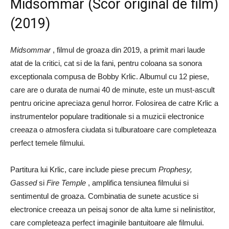
Midsommar (Scor original de film)
(2019)
Midsommar
, filmul de groaza din 2019, a primit mari laude
atat de la critici, cat si de la fani, pentru coloana sa sonora
exceptionala compusa de Bobby Krlic. Albumul cu 12 piese,
care are o durata de numai 40 de minute, este un must-ascult
pentru oricine apreciaza genul horror. Folosirea de catre Krlic a
instrumentelor populare traditionale si a muzicii electronice
creeaza o atmosfera ciudata si tulburatoare care completeaza
perfect temele filmului.
Partitura lui Krlic, care include piese precum
Prophesy,
Gassed
si
Fire Temple
, amplifica tensiunea filmului si
sentimentul de groaza. Combinatia de sunete acustice si
electronice creeaza un peisaj sonor de alta lume si nelinistitor,
care completeaza perfect imaginile bantuitoare ale filmului.