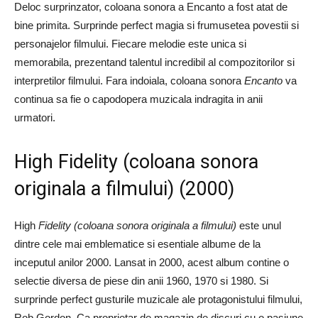
Deloc surprinzator, coloana sonora a Encanto a fost atat de
bine primita. Surprinde perfect magia si frumusetea povestii si
personajelor filmului. Fiecare melodie este unica si
memorabila, prezentand talentul incredibil al compozitorilor si
interpretilor filmului. Fara indoiala, coloana sonora
Encanto
va
continua sa fie o capodopera muzicala indragita in anii
urmatori.
High Fidelity (coloana sonora
originala a filmului) (2000)
High
Fidelity (coloana sonora originala a filmului)
este unul
dintre cele mai emblematice si esentiale albume de la
inceputul anilor 2000. Lansat in 2000, acest album contine o
selectie diversa de piese din anii 1960, 1970 si 1980. Si
surprinde perfect gusturile muzicale ale protagonistului filmului,
Rob Gordon. Ca proprietar de magazin de discuri cu o pasiune