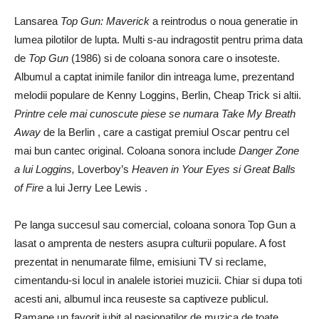
Lansarea
Top Gun: Maverick
a reintrodus o noua generatie in
lumea pilotilor de lupta. Multi s-au indragostit pentru prima data
de
Top Gun
(1986) si de coloana sonora care o insoteste.
Albumul a captat inimile fanilor din intreaga lume, prezentand
melodii populare de Kenny Loggins, Berlin, Cheap Trick si altii.
Printre cele mai cunoscute piese se numara Take My Breath
Away
de la Berlin , care a castigat premiul Oscar pentru cel
mai bun cantec original. Coloana sonora include
Danger Zone
a lui Loggins,
Loverboy’s
Heaven in Your Eyes si
Great Balls
of Fire
a lui Jerry Lee Lewis .
Pe langa succesul sau comercial, coloana sonora Top Gun a
lasat o amprenta de nesters asupra culturii populare. A fost
prezentat in nenumarate filme, emisiuni TV si reclame,
cimentandu-si locul in analele istoriei muzicii. Chiar si dupa toti
acesti ani, albumul inca reuseste sa captiveze publicul.
Ramane un favorit iubit al pasionatilor de muzica de toate