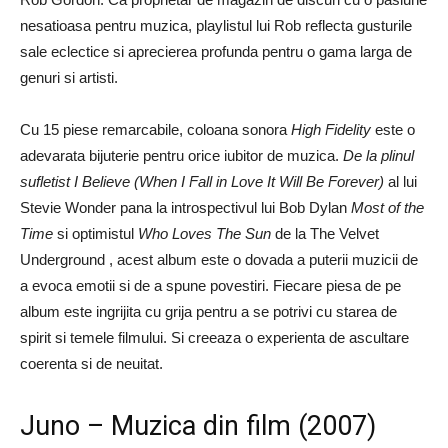
nesatioasa pentru muzica, playlistul lui Rob reflecta gusturile
sale eclectice si aprecierea profunda pentru o gama larga de
genuri si artisti.
Cu 15 piese remarcabile, coloana sonora
High Fidelity
este o
adevarata bijuterie pentru orice iubitor de muzica.
De la plinul
sufletist I Believe (When I Fall in Love It Will Be Forever)
al lui
Stevie Wonder pana la introspectivul lui Bob Dylan
Most of the
Time
si optimistul
Who Loves The Sun
de la The Velvet
Underground , acest album este o dovada a puterii muzicii de
a evoca emotii si de a spune povestiri. Fiecare piesa de pe
album este ingrijita cu grija pentru a se potrivi cu starea de
spirit si temele filmului. Si creeaza o experienta de ascultare
coerenta si de neuitat.
Juno – Muzica din film (2007)