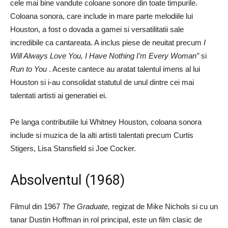
cele mai bine vandute coloane sonore din toate timpurile.
Coloana sonora, care include in mare parte melodiile lui
Houston, a fost o dovada a gamei si versatilitatii sale
incredibile ca cantareata. A inclus piese de neuitat precum
I
Will Always Love You, I Have Nothing I’m Every Woman”
si
Run to You
. Aceste cantece au aratat talentul imens al lui
Houston si i-au consolidat statutul de unul dintre cei mai
talentati artisti ai generatiei ei.
Pe langa contributiile lui Whitney Houston, coloana sonora
include si muzica de la alti artisti talentati precum Curtis
Stigers, Lisa Stansfield si Joe Cocker.
Absolventul (1968)
Filmul din 1967
The Graduate,
regizat de Mike Nichols si cu un
tanar Dustin Hoffman in rol principal, este un film clasic de