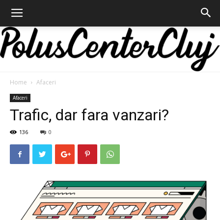
Home
Afaceri
Polus
Afaceri
Trafic, dar fara vanzari?
136
0
Center
Cluj