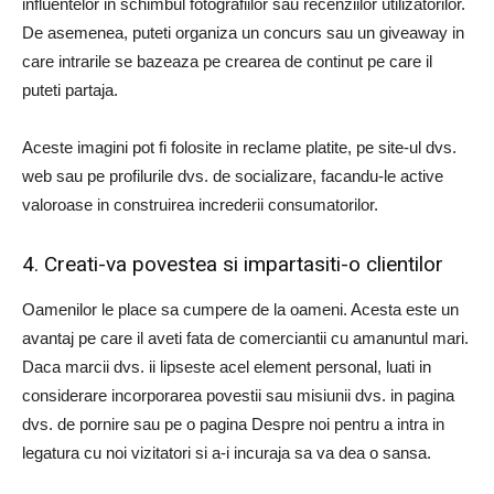
influentelor in schimbul fotografiilor sau recenziilor utilizatorilor.
De asemenea, puteti organiza un concurs sau un giveaway in
care intrarile se bazeaza pe crearea de continut pe care il
puteti partaja.
Aceste imagini pot fi folosite in reclame platite, pe site-ul dvs.
web sau pe profilurile dvs. de socializare, facandu-le active
valoroase in construirea increderii consumatorilor.
4. Creati-va povestea si impartasiti-o clientilor
Oamenilor le place sa cumpere de la oameni. Acesta este un
avantaj pe care il aveti fata de comerciantii cu amanuntul mari.
Daca marcii dvs. ii lipseste acel element personal, luati in
considerare incorporarea povestii sau misiunii dvs. in pagina
dvs. de pornire sau pe o pagina Despre noi pentru a intra in
legatura cu noi vizitatori si a-i incuraja sa va dea o sansa.