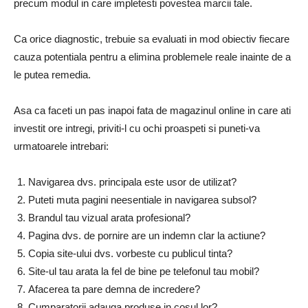
precum modul in care impletesti povestea marcii tale.
Ca orice diagnostic, trebuie sa evaluati in mod obiectiv fiecare
cauza potentiala pentru a elimina problemele reale inainte de a
le putea remedia.
Asa ca faceti un pas inapoi fata de magazinul online in care ati
investit ore intregi, priviti-l cu ochi proaspeti si puneti-va
urmatoarele intrebari:
Navigarea dvs. principala este usor de utilizat?
Puteti muta pagini neesentiale in navigarea subsol?
Brandul tau vizual arata profesional?
Pagina dvs. de pornire are un indemn clar la actiune?
Copia site-ului dvs. vorbeste cu publicul tinta?
Site-ul tau arata la fel de bine pe telefonul tau mobil?
Afacerea ta pare demna de incredere?
Cumparatorii adauga produse in cosul lor?