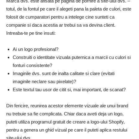
Marca dvs. este afisata pe pagina de pornire a site-ului dvs. –
totul, de la fontul pe care il alegeti pana la paleta de culori, este
folosit de cumparatori pentru a intelege cine sunteti ca
companie si daca acestia ar trebui sa va devina client.
Intreaba-te pe tine insuti:
Ai un logo profesional?
Construiti o identitate vizuala puternica a marcii cu culori si
fonturi consistente?
Imaginile dvs. sunt de inalta calitate si clare (evitati
imaginile neclare sau pixelate)?
Este textul tau usor de citit si, mai important, de scanat?
Din fericire, reunirea acestor elemente vizuale ale unui brand
nu trebuie sa fie complicata. Chiar daca aveti deja un logo,
puteti utiliza programul gratuit de creare a logo-ului Shopify,
pentru a genera un ghid vizual pe care il puteti aplica restului
site-ului dvs.