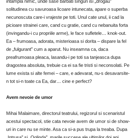
intampla nimic, unde sase barbati singuri isi „drogau”
solitudinea cu savuroasa licoare intunecata, apare o superba
necunoscuta care-i vrajeste pe toti. Unul cate unul, ii cad la
picioare strainei care, cand cu gratie, cand cu nebanuita forta
(invingandu-i cu propriile arme), le face sufletele… knok-out.
Ea – frumoasa, adorata, misterioasa si dorita – dispare la fel
de „fulgurant” cum a aparut. Nu inseamna ca, daca
preafrumoasa pleaca, lasandu-i pe toti sa tanjeasca dupa
dragostea absoluta, trebuie ca ei sa fie tristi si neconsolati. Pe
lume exista si alte femei – care, e adevarat, nu-s desavarsite-
n tot si-n toate ca Ea, dar… cine e perfect?
Avem nevoie de umor
Mihai Malaimare, directorul teatrului, regizorul si scenaristul
acestui spectacol, stie cata nevoie avem de umor si de show-
uri in care nu se minte. Asa ca si-a pus trupa la treaba. Dupa
„Intrusa” si „Oglinda”, marile succese ale ultimilor doi ani,