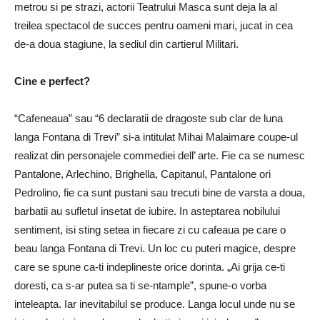
metrou si pe strazi, actorii Teatrului Masca sunt deja la al
treilea spectacol de succes pentru oameni mari, jucat in cea
de-a doua stagiune, la sediul din cartierul Militari.
Cine e perfect?
“Cafeneaua” sau “6 declaratii de dragoste sub clar de luna
langa Fontana di Trevi” si-a intitulat Mihai Malaimare coupe-ul
realizat din personajele commediei dell’ arte. Fie ca se numesc
Pantalone, Arlechino, Brighella, Capitanul, Pantalone ori
Pedrolino, fie ca sunt pustani sau trecuti bine de varsta a doua,
barbatii au sufletul insetat de iubire. In asteptarea nobilului
sentiment, isi sting setea in fiecare zi cu cafeaua pe care o
beau langa Fontana di Trevi. Un loc cu puteri magice, despre
care se spune ca-ti indeplineste orice dorinta. „Ai grija ce-ti
doresti, ca s-ar putea sa ti se-ntample”, spune-o vorba
inteleapta. Iar inevitabilul se produce. Langa locul unde nu se