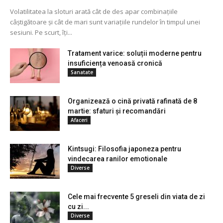
Volatilitatea la sloturi arată cât de des apar combinațiile
câștigătoare și cât de mari sunt variațiile rundelor în timpul unei
sesiuni. Pe scurt, îți...
Tratament varice: soluții moderne pentru
insuficiența venoasă cronică
Sanatate
Organizează o cină privată rafinată de 8
martie: sfaturi și recomandări
Afaceri
Kintsugi: Filosofia japoneza pentru
vindecarea ranilor emotionale
Diverse
Cele mai frecvente 5 greseli din viata de zi
cu zi...
Diverse