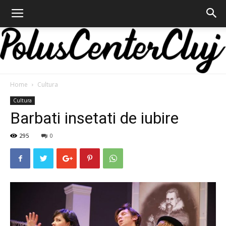
Home
Cultura
Polus
Cultura
Barbati insetati de iubire
295
0
Center
Cluj