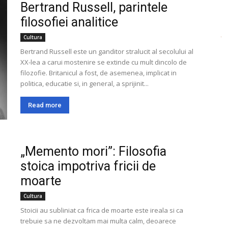
Bertrand Russell, parintele
filosofiei analitice
Cultura
Bertrand Russell este un ganditor stralucit al secolului al
XX-lea a carui mostenire se extinde cu mult dincolo de
filozofie. Britanicul a fost, de asemenea, implicat in
politica, educatie si, in general, a sprijinit...
Read more
„Memento mori”: Filosofia
stoica impotriva fricii de
moarte
Cultura
Stoicii au subliniat ca frica de moarte este ireala si ca
trebuie sa ne dezvoltam mai multa calm, deoarece