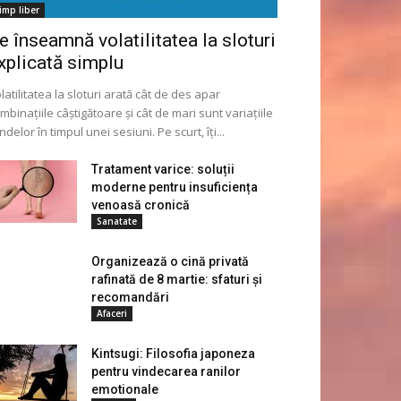
imp liber
e înseamnă volatilitatea la sloturi
xplicată simplu
latilitatea la sloturi arată cât de des apar
mbinațiile câștigătoare și cât de mari sunt variațiile
ndelor în timpul unei sesiuni. Pe scurt, îți...
Tratament varice: soluții
moderne pentru insuficiența
venoasă cronică
Sanatate
Organizează o cină privată
rafinată de 8 martie: sfaturi și
recomandări
Afaceri
Kintsugi: Filosofia japoneza
pentru vindecarea ranilor
emotionale