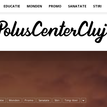
EDUCATIE
MONDEN
PROMO
SANATATE
STIRI
Polus
tie
Monden
Promo
Sanatate
Stiri
Timp liber
Center