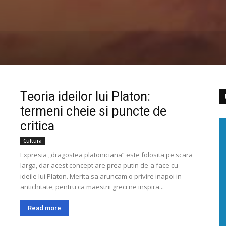
Cluj
Teoria ideilor lui Platon:
termeni cheie si puncte de
critica
Cultura
Expresia „dragostea platoniciana” este folosita pe scara
larga, dar acest concept are prea putin de-a face cu
ideile lui Platon. Merita sa aruncam o privire inapoi in
antichitate, pentru ca maestrii greci ne inspira...
Read more