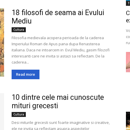
T
18 filosofi de seama ai Evului
C
Mediu
e
Cultura
Vo
co
Filosofia medievala acopera perioada de la caderea
ru
Imperiului Roman de Apus pana dupa Renasterea
italiana. Daca ne intoarcem in Evul Mediu, gasim filozofi
interesanti care ne invita si astazi sa reflectam. De la
caderea...
Read more
10 dintre cele mai cunoscute
mituri grecesti
Cultura
Desi miturile grecesti sunt foarte imaginative si creative,
ele ne invita sa reflectam asupra aspectelor