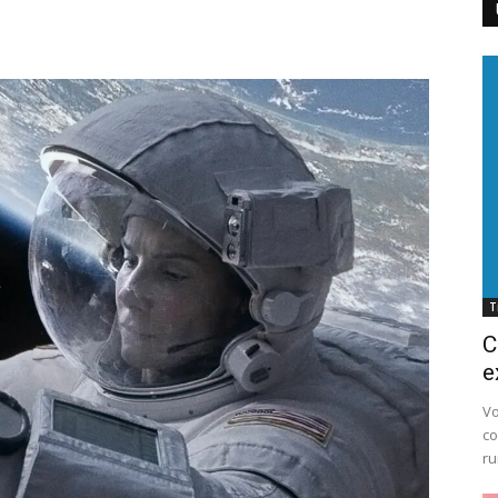
Cluj
T
C
e
Vo
co
ru