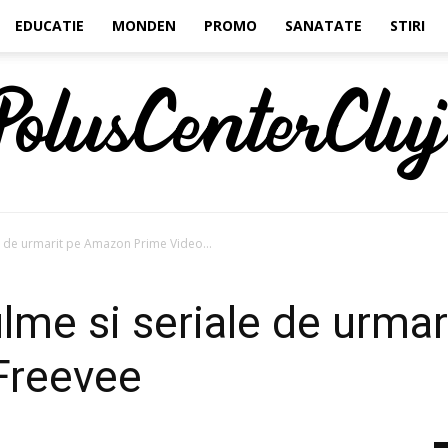
EDUCATIE
MONDEN
PROMO
SANATATE
STIRI
le de urmarit pe Amazon Prime Video...
Polus
ilme si seriale de urma
Freevee
Center