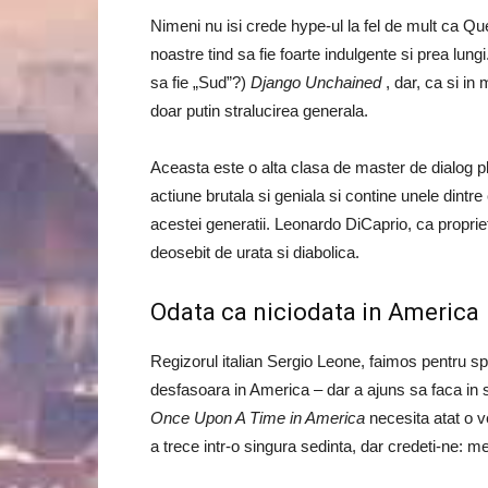
Nimeni nu isi crede hype-ul la fel de mult ca Que
noastre tind sa fie foarte indulgente si prea lung
sa fie „Sud”?)
Django Unchained
, dar, ca si in
doar putin stralucirea generala.
Aceasta este o alta clasa de master de dialog plin
actiune brutala si geniala si contine unele dintre
acestei generatii. Leonardo DiCaprio, ca proprie
deosebit de urata si diabolica.
Odata ca niciodata in America
Regizorul italian Sergio Leone, faimos pentru spa
desfasoara in America – dar a ajuns sa faca in s
Once Upon A Time in America
necesita atat o v
a trece intr-o singura sedinta, dar credeti-ne: mer