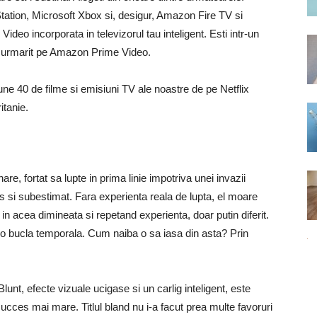
tion, Microsoft Xbox si, desigur, Amazon Fire TV si
ideo incorporata in televizorul tau inteligent. Esti intr-un
e urmarit pe Amazon Prime Video.
bune 40 de filme si emisiuni TV ale noastre de pe Netflix
itanie.
nare, fortat sa lupte in prima linie impotriva unei invazii
os si subestimat. Fara experienta reala de lupta, el moare
in acea dimineata si repetand experienta, doar putin diferit.
tr-o bucla temporala. Cum naiba o sa iasa din asta? Prin
unt, efecte vizuale ucigase si un carlig inteligent, este
ucces mai mare. Titlul bland nu i-a facut prea multe favoruri