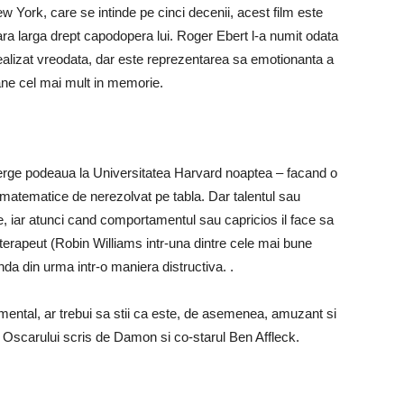
 York, care se intinde pe cinci decenii, acest film este
cara larga drept capodopera lui. Roger Ebert l-a numit odata
realizat vreodata, dar este reprezentarea sa emotionanta a
amane cel mai mult in memorie.
terge podeaua la Universitatea Harvard noaptea – facand o
 matematice de nerezolvat pe tabla. Dar talentul sau
e, iar atunci cand comportamentul sau capricios il face sa
terapeut (Robin Williams intr-una dintre cele mai bune
nda din urma intr-o maniera distructiva. .
mental, ar trebui sa stii ca este, de asemenea, amuzant si
l Oscarului scris de Damon si co-starul Ben Affleck.