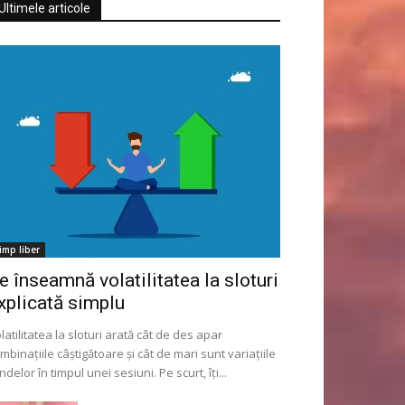
Ultimele articole
imp liber
e înseamnă volatilitatea la sloturi
xplicată simplu
latilitatea la sloturi arată cât de des apar
mbinațiile câștigătoare și cât de mari sunt variațiile
ndelor în timpul unei sesiuni. Pe scurt, îți...