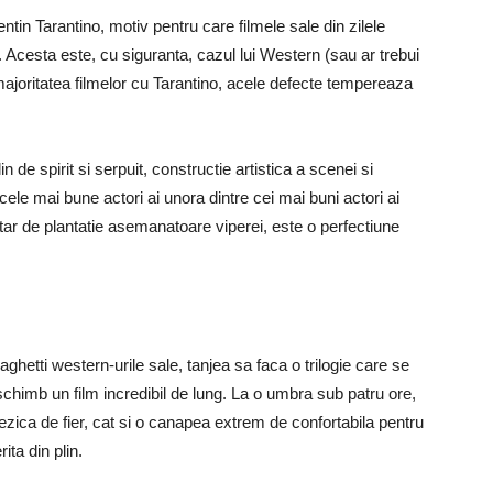
ntin Tarantino, motiv pentru care filmele sale din zilele
i. Acesta este, cu siguranta, cazul lui Western (sau ar trebui
 majoritatea filmelor cu Tarantino, acele defecte tempereaza
 de spirit si serpuit, constructie artistica a scenei si
 cele mai bune actori ai unora dintre cei mai buni actori ai
tar de plantatie asemanatoare viperei, este o perfectiune
ghetti western-urile sale, tanjea sa faca o trilogie care se
chimb un film incredibil de lung. La o umbra sub patru ore,
ezica de fier, cat si o canapea extrem de confortabila pentru
ita din plin.