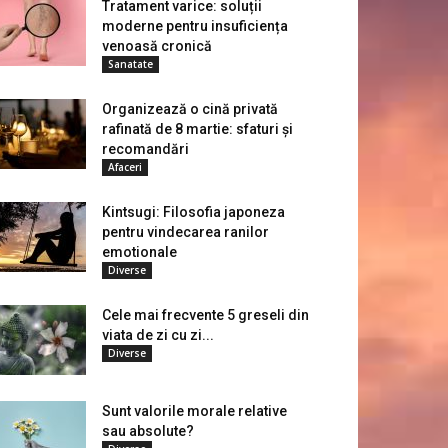
Tratament varice: soluții
moderne pentru insuficiența
venoasă cronică
Sanatate
Organizează o cină privată
rafinată de 8 martie: sfaturi și
recomandări
Afaceri
Kintsugi: Filosofia japoneza
pentru vindecarea ranilor
emotionale
Diverse
Cele mai frecvente 5 greseli din
viata de zi cu zi...
Diverse
Sunt valorile morale relative
sau absolute?