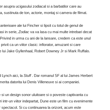
r asupra ucigasului zodiacal si a barbatilor care au
a, sustinuta de ton, actorie, montaj si camera de filmat.
nterioare ale lui Fincher si lipsit cu totul de genul de
si in serie,
Zodiac
va va lasa cu mai multe intrebari decat
 Privind in urma cu ani de la lansare, credem ca este unul
 privit ca un viitor clasic: infiorator, amuzant si care
le lui Jake Gyllenhaal, Robert Downey Jr si Mark Ruffalo.
d Lynch aici, la
Stuff
. Dar romanul SF al lui James Herbert
merita datorita lui Denis Villeneuve si ai companiei.
e si un design sonor uluitoare si o poveste captivanta cu
ri intr-un viitor indepartat, Dune este un film cu evenimente
 spectacol. Si cu continuarea la orizont, acum este