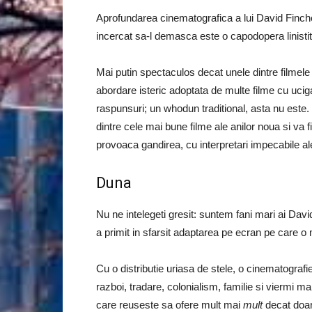
Aprofundarea cinematografica a lui David Finche
incercat sa-l demasca este o capodopera linistit
Mai putin spectaculos decat unele dintre filmele a
abordare isteric adoptata de multe filme cu uciga
raspunsuri; un whodun traditional, asta nu este.
dintre cele mai bune filme ale anilor noua si va fi
provoaca gandirea, cu interpretari impecabile a
Duna
Nu ne intelegeti gresit: suntem fani mari ai Davi
a primit in sfarsit adaptarea pe ecran pe care o 
Cu o distributie uriasa de stele, o cinematografi
razboi, tradare, colonialism, familie si viermi ma
care reuseste sa ofere mult mai
mult
decat doar