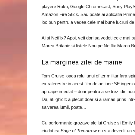
playere Roku, Google Chromecast, Sony PlaySta
Amazon Fire Stick. Sau poate ai aplicatia Prime V
loc bun pentru a vedea cele mai bune lucruri d
Ai si Netflix? Apoi, veti dori sa vedeti cele mai 
Marea Britanie si listele Nou pe Netflix Marea Br
La marginea zilei de maine
Tom Cruise joaca rolul unui ofiter militar fara spi
extraterestre in acest film de actiune SF ingeni
aproape imediat – doar pentru a se trezi din nou 
Da, ati ghicit: a plecat doar si a ramas prins in
salvarea lumii, poate…
Cu performante grozave ale lui Cruise si Emily Bl
ciudat ca
Edge of Tomorrow
nu s-a dovedit un s