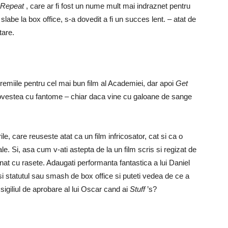
 Repeat
, care ar fi fost un nume mult mai indraznet pentru
slabe la box office, s-a dovedit a fi un succes lent. – atat de
tare.
remiile pentru cel mai bun film al Academiei, dar apoi
Get
povestea cu fantome – chiar daca vine cu galoane de sange
e, care reuseste atat ca un film infricosator, cat si ca o
iale. Si, asa cum v-ati astepta de la un film scris si regizat de
nat cu rasete. Adaugati performanta fantastica a lui Daniel
 statutul sau smash de box office si puteti vedea de ce a
sigiliul de aprobare al lui Oscar cand ai
Stuff
’s?