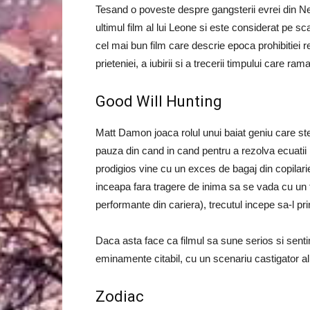
Tesand o poveste despre gangsterii evrei din New
ultimul film al lui Leone si este considerat pe s
cel mai bun film care descrie epoca prohibitiei 
prieteniei, a iubirii si a trecerii timpului care r
Good Will Hunting
Matt Damon joaca rolul unui baiat geniu care s
pauza din cand in cand pentru a rezolva ecuatii
prodigios vine cu un exces de bagaj din copilari
inceapa fara tragere de inima sa se vada cu un 
performante din cariera), trecutul incepe sa-l pri
Daca asta face ca filmul sa sune serios si senti
eminamente citabil, cu un scenariu castigator a
Zodiac