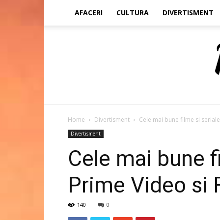
AFACERI
CULTURA
DIVERTISMENT
Home
Divertisment
Cele mai bune filme si seria
Divertisment
Cele mai bune f
Prime Video si 
140
0