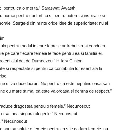
ci pentru ca o merita.” Saraswati Awasthi
 numai pentru confort, ci si pentru putere si inspiratie si
morale. Sterge-ti din minte orice idee de superioritate; nu ai
nim
mula pentru modul in care femeile ar trebui sa-si conduca
e pe care fiecare femeie le face pentru ea si familia ei.
potentialul dat de Dumnezeu.” Hillary Clinton
ate si respectate si pentru ca contributia lor esentiala la
cisc
e si va duce lucruri. Nu pentru ca este neputincioasa sau
 tine cu mare stima, ea este valoroasa si demna de respect.”
t traduce dragostea pentru o femeie.” Necunoscut
d-o sa faca singura alegerile.” Necunoscut
ti.” Necunoscut
 sau sa salute o femeie pentru ca stie ca fara femeie, nu