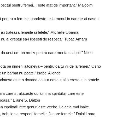
espectul pentru femei… este atat de important.” Malcolm
ct pentru o femeie, gandeste-te la modul in care te-ai nascut
 isi trateaza femeile si fetele.” Michelle Obama
nu ai dreptul sa-i lipsesti de respect.” Tupac Amaru
; da unui om un motiv pentru care merita sa lupti.” Nikki
cta pe nimeni altcineva – pentru ca tu vii de la femei.” Osho
 un barbat nu poate.” Isabel Allende
printesa este o dovada ca s-a nascut si a crescut in bratele
a care straluceste cu lumina spiritului, care este
uoasa.” Elaine S. Dalton
a egalitatii intre genuri este veche. La cele mai inalte
ric, trebuie sa respecti femeile: fiecare femeie.” Dalai Lama