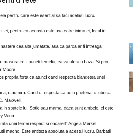
pentru fete
ele pentru care este esential sa faci acelasi lucru.
i ei, pentru ca aceasta este usa catre inima ei, locul in
 nastere cealalta jumatate, asa ca parca ar fi intreaga
pe masura ce ii puneti temelia, ea va ofera o baza. Si prin
ar Moore
os propria forta ca atunci cand respecta blandetea unei
a, o admira. Cand o respecta ca pe o prietena, o iubesc.
 C. Maxwell
a in spatele lui. Sotie sau mama, daca sunt ambele, el este
rey Winn
rata unei femei respect si onoare!!” Angela Merkel
tii macho. Este antiteza absoluta a acestui lucru. Barbatii