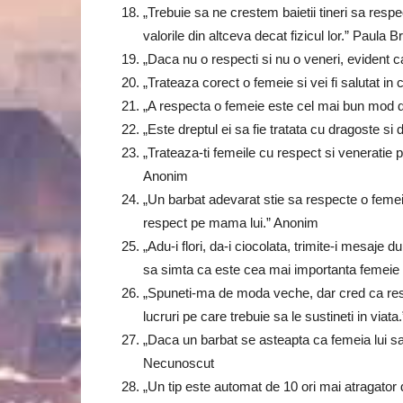
„Trebuie sa ne crestem baietii tineri sa respe
valorile din altceva decat fizicul lor.” Paula 
„Daca nu o respecti si nu o veneri, evident c
„Trateaza corect o femeie si vei fi salutat in
„A respecta o femeie este cel mai bun mod 
„Este dreptul ei sa fie tratata cu dragoste si
„Trateaza-ti femeile cu respect si veneratie pe
Anonim
„Un barbat adevarat stie sa respecte o femeie
respect pe mama lui.” Anonim
„Adu-i flori, da-i ciocolata, trimite-i mesaje 
sa simta ca este cea mai importanta femeie 
„Spuneti-ma de moda veche, dar cred ca resp
lucruri pe care trebuie sa le sustineti in viat
„Daca un barbat se asteapta ca femeia lui sa fi
Necunoscut
„Un tip este automat de 10 ori mai atragator