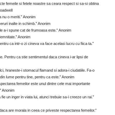
cte femeile si fetele noastre sa ceara respect si sa-si obtina
Broadwell
a nu o meriti.” Anonim
 ceruri inalte in schimb.” Anonim
de a-i spune cat de frumoasa este.” Anonim
 demnitate.” Anonim
ntru ca intr-o zi cineva va face acelasi lucru cu fiica ta.”
. Pentru ca stie sentimentul daca cineva i-ar lipsi de
dulci, hraneste-i stomacul flamand si adora-i ciudatiile. Fa-o
din lume pentru tine, pentru ca este.” Anonim
ectarea femeilor este unul dintre cele mai importante
a.” Anonim
e un inger in viata lui, atunci trebuie sa-i creeze un rai.”
 daca are morala in ceea ce priveste respectarea femeilor.”