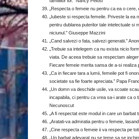
familiilor lor.” Nancy Pelosi
„Respecta o femeie nu pentru ca ea o cere, 
„Iubeste si respecta femeile. Priveste la ea nu
pentru dublarea puterilor tale intelectuale si 
niciunul.” Giuseppe Mazzini
„Cand salvezi o fata, salvezi generatii.” Ano
„Trebuie sa intelegem ca nu exista nicio for
viata. De aceea trebuie sa respectam alegeril
Fiecare femeie merita sansa de a-si realiza 
„Ca in fiecare tara a lumii, femeile pot fi onor
societate sa fie foarte apreciata.” Papa Fran
„Un domn va deschide usile, va scoate scaun
incapabila, ci pentru ca vrea sa-i arate ca o
Necunoscut
„A fi respectat este modul in care un barba
„Aratati-va admiratia pentru o femeie, lasan
„Cine respecta o femeie ii va respecta pe to
„Un barbat adevarat nu se teme sa se inchine