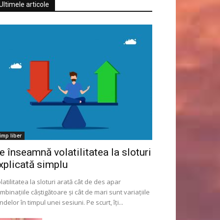
Ultimele articole
imp liber
e înseamnă volatilitatea la sloturi
xplicată simplu
latilitatea la sloturi arată cât de des apar
mbinațiile câștigătoare și cât de mari sunt variațiile
ndelor în timpul unei sesiuni. Pe scurt, îți...