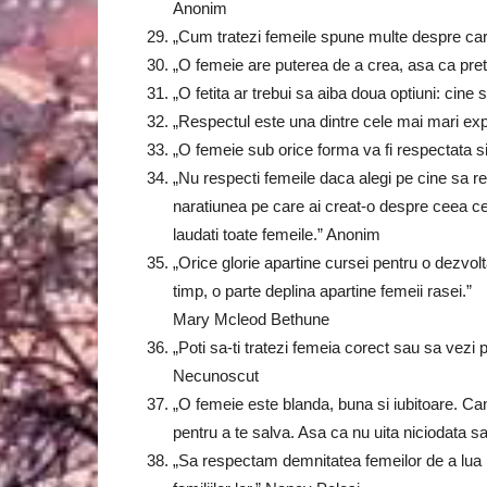
Anonim
„Cum tratezi femeile spune multe despre car
„O femeie are puterea de a crea, asa ca pret
„O fetita ar trebui sa aiba doua optiuni: cine
„Respectul este una dintre cele mai mari expre
„O femeie sub orice forma va fi respectata 
„Nu respecti femeile daca alegi pe cine sa re
naratiunea pe care ai creat-o despre ceea ce „
laudati toate femeile.” Anonim
„Orice glorie apartine cursei pentru o dezvol
timp, o parte deplina apartine femeii rasei.”
Mary Mcleod Bethune
„Poti sa-ti tratezi femeia corect sau sa vezi
Necunoscut
„O femeie este blanda, buna si iubitoare. Can
pentru a te salva. Asa ca nu uita niciodata 
„Sa respectam demnitatea femeilor de a lua p