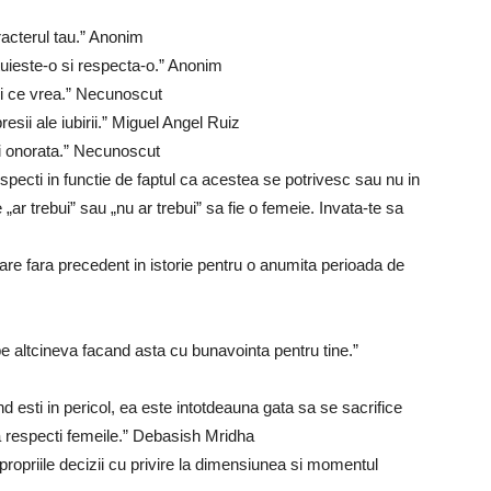
acterul tau.” Anonim
uieste-o si respecta-o.” Anonim
 si ce vrea.” Necunoscut
sii ale iubirii.” Miguel Angel Ruiz
si onorata.” Necunoscut
specti in functie de faptul ca acestea se potrivesc sau nu in
ar trebui” sau „nu ar trebui” sa fie o femeie. Invata-te sa
tare fara precedent in istorie pentru o anumita perioada de
 pe altcineva facand asta cu bunavointa pentru tine.”
d esti in pericol, ea este intotdeauna gata sa se sacrifice
sa respecti femeile.” Debasish Mridha
ropriile decizii cu privire la dimensiunea si momentul