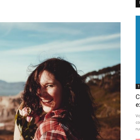
Cluj
T
C
e
Vo
co
ru