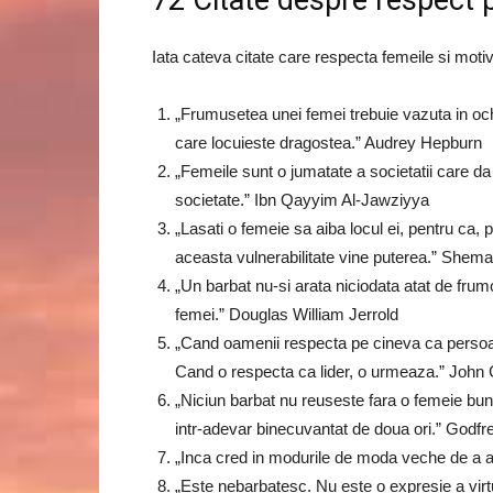
72 Citate despre respect 
Iata cateva citate care respecta femeile si motiv
„Frumusetea unei femei trebuie vazuta in ochi
care locuieste dragostea.” Audrey Hepburn
„Femeile sunt o jumatate a societatii care da
societate.” Ibn Qayyim Al-Jawziyya
„Lasati o femeie sa aiba locul ei, pentru ca, 
aceasta vulnerabilitate vine puterea.” Shem
„Un barbat nu-si arata niciodata atat de frum
femei.” Douglas William Jerrold
„Cand oamenii respecta pe cineva ca persoan
Cand o respecta ca lider, o urmeaza.” John
„Niciun barbat nu reuseste fara o femeie bun
intr-adevar binecuvantat de doua ori.” Godf
„Inca cred in modurile de moda veche de a a
„Este nebarbatesc. Nu este o expresie a virtu