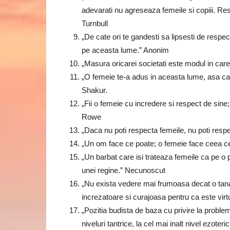
adevarati nu agreseaza femeile si copiii. R
Turnbull
„De cate ori te gandesti sa lipsesti de respe
pe aceasta lume.” Anonim
„Masura oricarei societati este modul in care
„O femeie te-a adus in aceasta lume, asa ca 
Shakur.
„Fii o femeie cu incredere si respect de sine
Rowe
„Daca nu poti respecta femeile, nu poti respe
„Un om face ce poate; o femeie face ceea ce
„Un barbat care isi trateaza femeile ca pe o 
unei regine.” Necunoscut
„Nu exista vedere mai frumoasa decat o tanar
increzatoare si curajoasa pentru ca este virt
„Pozitia budista de baza cu privire la problem
niveluri tantrice, la cel mai inalt nivel ezote