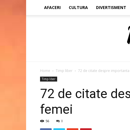
AFACERI
CULTURA
DIVERTISMENT
Home
Timp liber
72 de citate despre importanta
Timp liber
72 de citate de
femei
56
0