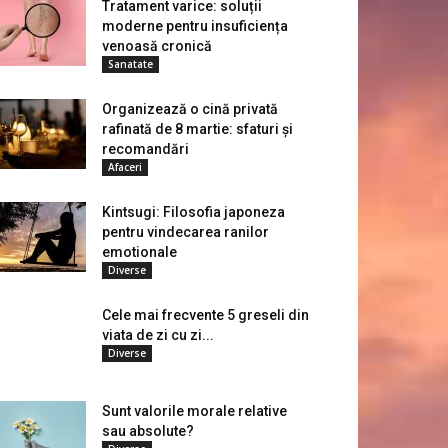
Tratament varice: soluții
moderne pentru insuficiența
venoasă cronică
Sanatate
Organizează o cină privată
rafinată de 8 martie: sfaturi și
recomandări
Afaceri
Kintsugi: Filosofia japoneza
pentru vindecarea ranilor
emotionale
Diverse
Cele mai frecvente 5 greseli din
viata de zi cu zi...
Diverse
Sunt valorile morale relative
sau absolute?