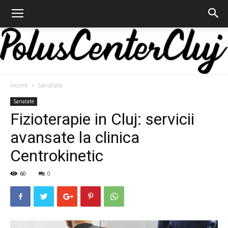
Home
Sanatate
Polus
Sanatate
Fizioterapie in Cluj: servicii
avansate la clinica
Center
Centrokinetic
60
0
Cluj