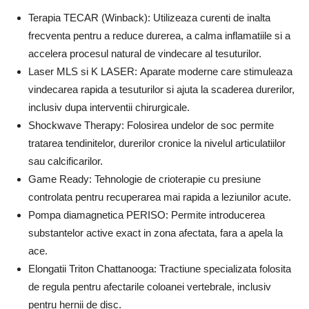
Terapia TECAR (Winback): Utilizeaza curenti de inalta
frecventa pentru a reduce durerea, a calma inflamatiile si a
accelera procesul natural de vindecare al tesuturilor.
Laser MLS si K LASER: Aparate moderne care stimuleaza
vindecarea rapida a tesuturilor si ajuta la scaderea durerilor,
inclusiv dupa interventii chirurgicale.
Shockwave Therapy: Folosirea undelor de soc permite
tratarea tendinitelor, durerilor cronice la nivelul articulatiilor
sau calcificarilor.
Game Ready: Tehnologie de crioterapie cu presiune
controlata pentru recuperarea mai rapida a leziunilor acute.
Pompa diamagnetica PERISO: Permite introducerea
substantelor active exact in zona afectata, fara a apela la
ace.
Elongatii Triton Chattanooga: Tractiune specializata folosita
de regula pentru afectarile coloanei vertebrale, inclusiv
pentru hernii de disc.