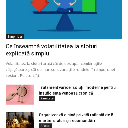
Timp liber
Ce înseamnă volatilitatea la sloturi
explicată simplu
Volatilitatea la sloturi arată cât de des apar combinațiile
câștigătoare și cât de mari sunt variațiile rundelor în timpul unei
sesiuni. Pe scurt, îți...
Tratament varice: soluții moderne pentru
insuficiența venoasă cronică
Sanatate
Organizează o cină privată rafinată de 8
martie: sfaturi și recomandări
Afaceri