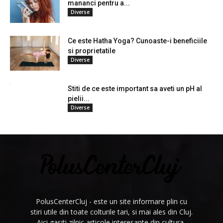
mananci pentru a...
Diverse
Ce este Hatha Yoga? Cunoaste-i beneficiile
si proprietatile
Diverse
Stiti de ce este important sa aveti un pH al
pielii...
Diverse
PolusCenterCluj - este un site informare plin cu
stiri utile din toate colturile tari, si mai ales din Cluj.
Aici gasiti zilnic articole interesante din cultura,