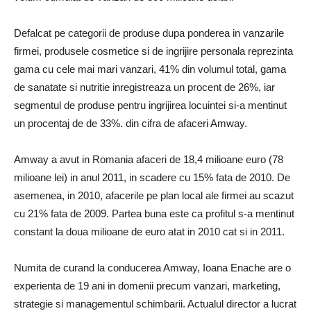
Defalcat pe categorii de produse dupa ponderea in vanzarile
firmei, produsele cosmetice si de ingrijire personala reprezinta
gama cu cele mai mari vanzari, 41% din volumul total, gama
de sanatate si nutritie inregistreaza un procent de 26%, iar
segmentul de produse pentru ingrijirea locuintei si-a mentinut
un procentaj de de 33%. din cifra de afaceri Amway.
Amway a avut in Romania afaceri de 18,4 milioane euro (78
milioane lei) in anul 2011, in scadere cu 15% fata de 2010. De
asemenea, in 2010, afacerile pe plan local ale firmei au scazut
cu 21% fata de 2009. Partea buna este ca profitul s-a mentinut
constant la doua milioane de euro atat in 2010 cat si in 2011.
Numita de curand la conducerea Amway, Ioana Enache are o
experienta de 19 ani in domenii precum vanzari, marketing,
strategie si managementul schimbarii. Actualul director a lucrat