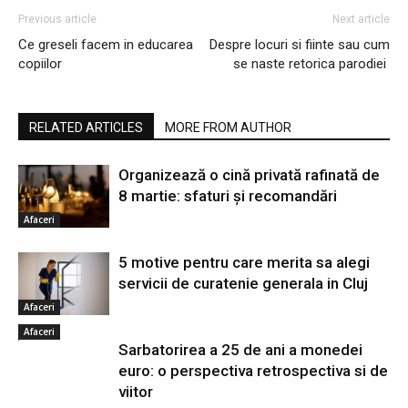
Previous article
Next article
Ce greseli facem in educarea
Despre locuri si fiinte sau cum
copiilor
se naste retorica parodiei
RELATED ARTICLES
MORE FROM AUTHOR
Organizează o cină privată rafinată de
8 martie: sfaturi și recomandări
Afaceri
5 motive pentru care merita sa alegi
servicii de curatenie generala in Cluj
Afaceri
Afaceri
Sarbatorirea a 25 de ani a monedei
euro: o perspectiva retrospectiva si de
viitor