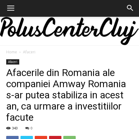
Home
Afaceri
Polus
Afaceri
Afacerile din Romania ale
companiei Amway Romania
Center
s-ar putea stabiliza in acest
an, ca urmare a investitiilor
facute
Cluj
343
0