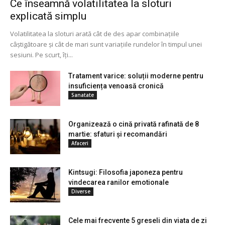
Ce înseamnă volatilitatea la sloturi
explicată simplu
Volatilitatea la sloturi arată cât de des apar combinațiile
câștigătoare și cât de mari sunt variațiile rundelor în timpul unei
sesiuni. Pe scurt, îți...
Tratament varice: soluții moderne pentru
insuficiența venoasă cronică
Sanatate
Organizează o cină privată rafinată de 8
martie: sfaturi și recomandări
Afaceri
Kintsugi: Filosofia japoneza pentru
vindecarea ranilor emotionale
Diverse
Cele mai frecvente 5 greseli din viata de zi