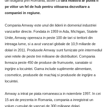
din Bulgaria prin Romania, astfel ca
tara noastra ar putea fi
pe viitor un fel de hub pentru viitoarea dezvoltare a
companiei in regiune.
Compania Amway este unul din liderii in domeniul industriei
vanzarilor directe. Fondata in 1959 in Ada, Michigan, Statele
Unite, Amway opereaza in peste 100 de tari si teritorii din
intreaga lume, si a avut vanzari globale de 10,9 miliarde de
dolari in 2011. Produsele Amway sunt furnizate prin intermediul
unei retele de peste trei milioane de distribuitori. Compania
livreaza peste 450 de produse de frumusete, sanatate si
ingrijire a locuintei. Gama include suplimente alimentare,
cosmetice, produsele de machiaj si produsele de ingrijire a
locuintei.
Amway a intrat pe piata romaneasca in noiembrie 1997. In cei
15 ani de prezenta in Romania, compania a inregistrat un
volum cumulat de vanzari de 300 milioane dolari.