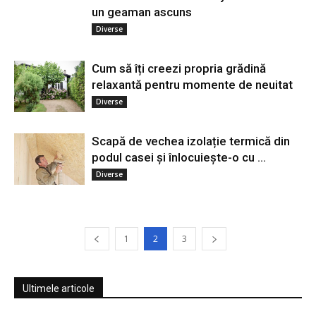
un geaman ascuns
Diverse
Cum să îți creezi propria grădină
relaxantă pentru momente de neuitat
Diverse
Scapă de vechea izolație termică din
podul casei și înlocuiește-o cu …
Diverse
1
2
3
Ultimele articole