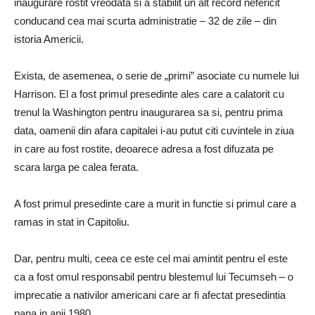
inaugurare rostit vreodata si a stabilit un alt record nefericit
conducand cea mai scurta administratie – 32 de zile – din
istoria Americii.
Exista, de asemenea, o serie de „primi” asociate cu numele lui
Harrison. El a fost primul presedinte ales care a calatorit cu
trenul la Washington pentru inaugurarea sa si, pentru prima
data, oamenii din afara capitalei i-au putut citi cuvintele in ziua
in care au fost rostite, deoarece adresa a fost difuzata pe
scara larga pe calea ferata.
A fost primul presedinte care a murit in functie si primul care a
ramas in stat in Capitoliu.
Dar, pentru multi, ceea ce este cel mai amintit pentru el este
ca a fost omul responsabil pentru blestemul lui Tecumseh – o
imprecatie a nativilor americani care ar fi afectat presedintia
pana in anii 1980.