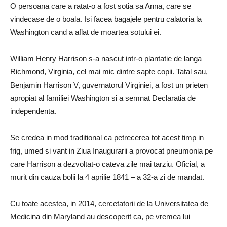
O persoana care a ratat-o ​​a fost sotia sa Anna, care se
vindecase de o boala. Isi facea bagajele pentru calatoria la
Washington cand a aflat de moartea sotului ei.
William Henry Harrison s-a nascut intr-o plantatie de langa
Richmond, Virginia, cel mai mic dintre sapte copii. Tatal sau,
Benjamin Harrison V, guvernatorul Virginiei, a fost un prieten
apropiat al familiei Washington si a semnat Declaratia de
independenta.
Se credea in mod traditional ca petrecerea tot acest timp in
frig, umed si vant in Ziua Inaugurarii a provocat pneumonia pe
care Harrison a dezvoltat-o ​​cateva zile mai tarziu. Oficial, a
murit din cauza bolii la 4 aprilie 1841 – a 32-a zi de mandat.
Cu toate acestea, in 2014, cercetatorii de la Universitatea de
Medicina din Maryland au descoperit ca, pe vremea lui