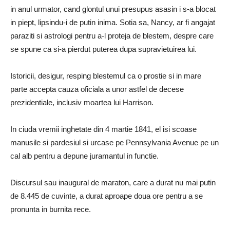
in anul urmator, cand glontul unui presupus asasin i s-a blocat
in piept, lipsindu-i de putin inima. Sotia sa, Nancy, ar fi angajat
paraziti si astrologi pentru a-l proteja de blestem, despre care
se spune ca si-a pierdut puterea dupa supravietuirea lui.
Istoricii, desigur, resping blestemul ca o prostie si in mare
parte accepta cauza oficiala a unor astfel de decese
prezidentiale, inclusiv moartea lui Harrison.
In ciuda vremii inghetate din 4 martie 1841, el isi scoase
manusile si pardesiul si urcase pe Pennsylvania Avenue pe un
cal alb pentru a depune juramantul in functie.
Discursul sau inaugural de maraton, care a durat nu mai putin
de 8.445 de cuvinte, a durat aproape doua ore pentru a se
pronunta in burnita rece.