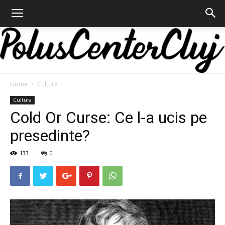
Home
Cultura
Polus
Cultura
Cold Or Curse: Ce l-a ucis pe
presedinte?
Center
133
0
Cluj