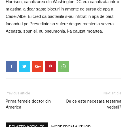
Harrison, canalizarea din Washington DC era canalizata intr-o
mlastina la doar sapte blocuri in amonte de sursa de apa a
Casei Albe. Ei cred ca bacteriile s-au infiltrat in apa de baut,
facandu-l pe Presedinte sa sufere de gastroenterita severa.
Aceasta, spun ei, nu pneumonia, i-a cauzat moartea.
Previous article
Next article
Prima femeie doctor din
De ce este necesara testarea
America
vederii?
RELATED ARTICLES
MORE FROM AUTHOR