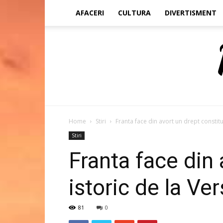
AFACERI
CULTURA
DIVERTISMENT
Home
Stiri
Franta face din avort un drept constituti
Stiri
Franta face din 
istoric de la Ver
81
0