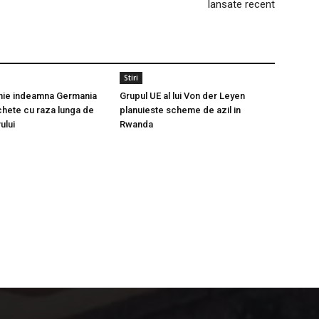
lansate recent
Stiri
Grupul UE al lui Von der Leyen
anie indeamna Germania
planuieste scheme de azil in
chete cu raza lunga de
Rwanda
ului