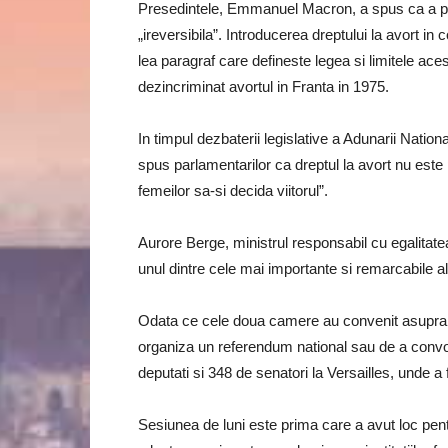
Presedintele, Emmanuel Macron, a spus ca a pro
„ireversibila”. Introducerea dreptului la avort in
lea paragraf care defineste legea si limitele ace
dezincriminat avortul in Franta in 1975.
In timpul dezbaterii legislative a Adunarii Nationa
spus parlamentarilor ca dreptul la avort nu este p
femeilor sa-si decida viitorul”.
Aurore Berge, ministrul responsabil cu egalitatea
unul dintre cele mai importante si remarcabile a
Odata ce cele doua camere au convenit asupra red
organiza un referendum national sau de a conv
deputati si 348 de senatori la Versailles, unde a 
Sesiunea de luni este prima care a avut loc pen