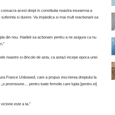
 A consacra acest drept in constitutia noastra inseamna a
 suferinta si durere. Va impiedica si mai mult reactionarii sa
mpla din nou. Haideti sa actionam pentru a ne asigura ca nu
i.”
tele noastre si dincolo de asta, ca astazi incepe epoca unei
dura France Unbowed, care a propus inscrierea dreptului la
ste „o promisiune… pentru toate femeile care lupta [pentru ei]
ictorie este a ta.”