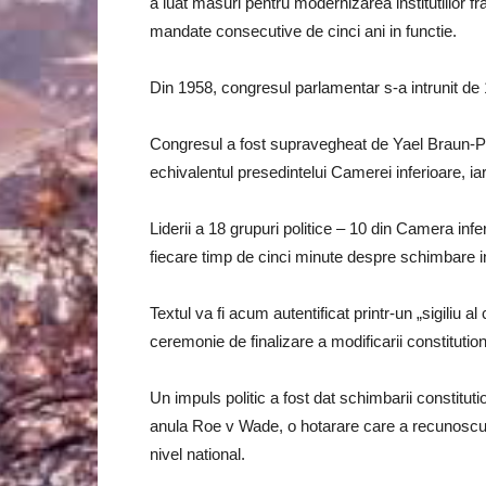
a luat masuri pentru modernizarea institutiilor 
mandate consecutive de cinci ani in functie.
Din 1958, congresul parlamentar s-a intrunit de 1
Congresul a fost supravegheat de Yael Braun-Piv
echivalentul presedintelui Camerei inferioare, iar
Liderii a 18 grupuri politice – 10 din Camera infe
fiecare timp de cinci minute despre schimbare i
Textul va fi acum autentificat printr-un „sigiliu a
ceremonie de finalizare a modificarii constitution
Un impuls politic a fost dat schimbarii constitu
anula Roe v Wade, o hotarare care a recunoscut dr
nivel national.