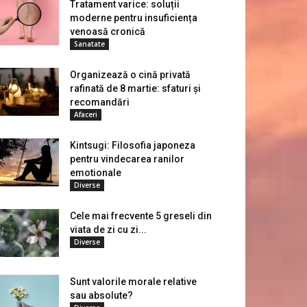
Tratament varice: soluții
moderne pentru insuficiența
venoasă cronică
Sanatate
Organizează o cină privată
rafinată de 8 martie: sfaturi și
recomandări
Afaceri
Kintsugi: Filosofia japoneza
pentru vindecarea ranilor
emotionale
Diverse
Cele mai frecvente 5 greseli din
viata de zi cu zi...
Diverse
Sunt valorile morale relative
sau absolute?