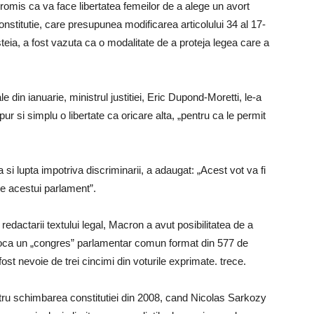
mis ca va face libertatea femeilor de a alege un avort
 constitutie, care presupunea modificarea articolului 34 al 17-
steia, a fost vazuta ca o modalitate de a proteja legea care a
le din ianuarie, ministrul justitiei, Eric Dupond-Moretti, le-a
ur si simplu o libertate ca oricare alta, „pentru ca le permit
 si lupta impotriva discriminarii, a adaugat: „Acest vot va fi
le acestui parlament”.
actarii textului legal, Macron a avut posibilitatea de a
oca un „congres” parlamentar comun format din 577 de
fost nevoie de trei cincimi din voturile exprimate. trece.
tru schimbarea constitutiei din 2008, cand Nicolas Sarkozy