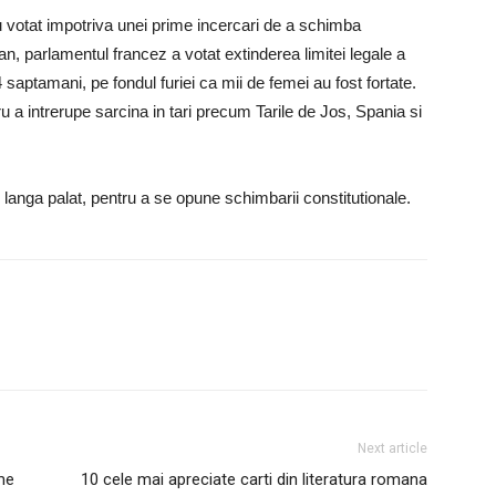
u votat impotriva unei prime incercari de a schimba
 an, parlamentul francez a votat extinderea limitei legale a
4 saptamani, pe fondul furiei ca mii de femei au fost fortate.
ru a intrerupe sarcina in tari precum Tarile de Jos, Spania si
, langa palat, pentru a se opune schimbarii constitutionale.
Next article
me
10 cele mai apreciate carti din literatura romana