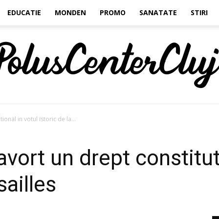
EDUCATIE
MONDEN
PROMO
SANATATE
STIRI
onal in votul istoric de la...
Polus
avort un drept constitut
sailles
Center