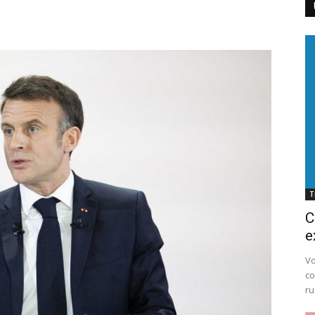
Cluj
T
C
e
Vo
co
ru