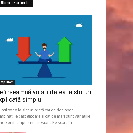
Ultimele articole
imp liber
e înseamnă volatilitatea la sloturi
xplicată simplu
latilitatea la sloturi arată cât de des apar
mbinațiile câștigătoare și cât de mari sunt variațiile
ndelor în timpul unei sesiuni. Pe scurt, îți...