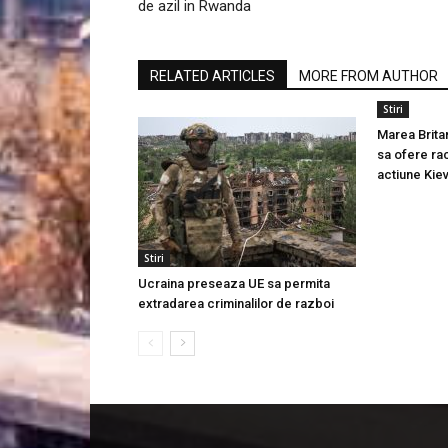
de azil in Rwanda
RELATED ARTICLES
MORE FROM AUTHOR
Stiri
Marea Brit
sa ofere ra
actiune Kiev
Stiri
Ucraina preseaza UE sa permita
extradarea criminalilor de razboi