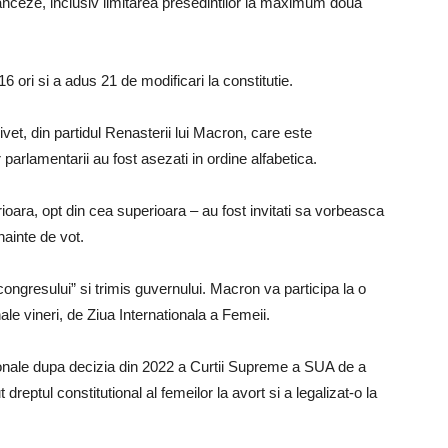
franceze, inclusiv limitarea presedintilor la maximum doua
6 ori si a adus 21 de modificari la constitutie.
et, din partidul Renasterii lui Macron, care este
 parlamentarii au fost asezati in ordine alfabetica.
rioara, opt din cea superioara – au fost invitati sa vorbeasca
nainte de vot.
l congresului” si trimis guvernului. Macron va participa la o
ale vineri, de Ziua Internationala a Femeii.
tionale dupa decizia din 2022 a Curtii Supreme a SUA de a
eptul constitutional al femeilor la avort si a legalizat-o la