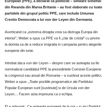
European (PPE), a declarat ca politicile – similare schemei
din Rwanda din Marea Britanie – au fost elaborate cu toate
partidele din grupul politic PPE, care include Uniunea
Crestin Democrata a lui von der Leyen din Germania.
Avertizand ca „extrema dreapta vrea sa distruga Europa din
interior”, Weber a spus ca PPE va fi „clar de cristal” cu privire
la dorinta sa de a reduce imigratia in campania pentru alegerile
europene din iunie.
Intrebat daca von der Leyen – despre care se asteapta sa fie
nominalizat candidatul PPE la presedintele Comisiei Europene
la congresul sau anual din Romania – a sustinut aceste politici,
Weber a spus: „Toate pozitiile programatice ale Partidului
Popular European sunt [sustinute] si de Ursula von der
Leyen… Facem asta impreuna ca o echipa.
El a adaugat: „Ce asteapta europenii de la noi – si aici Partidul