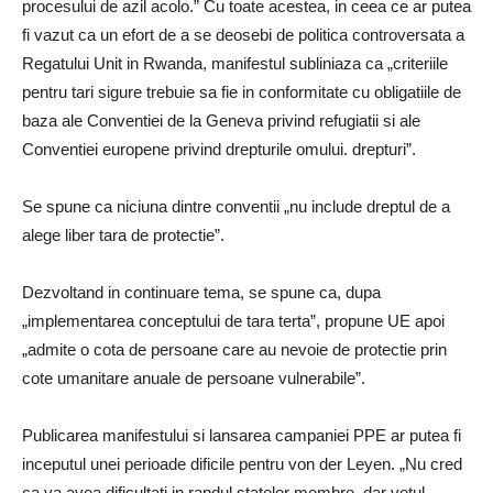
procesului de azil acolo.” Cu toate acestea, in ceea ce ar putea
fi vazut ca un efort de a se deosebi de politica controversata a
Regatului Unit in Rwanda, manifestul subliniaza ca „criteriile
pentru tari sigure trebuie sa fie in conformitate cu obligatiile de
baza ale Conventiei de la Geneva privind refugiatii si ale
Conventiei europene privind drepturile omului. drepturi”.
Se spune ca niciuna dintre conventii „nu include dreptul de a
alege liber tara de protectie”.
Dezvoltand in continuare tema, se spune ca, dupa
„implementarea conceptului de tara terta”, propune UE apoi
„admite o cota de persoane care au nevoie de protectie prin
cote umanitare anuale de persoane vulnerabile”.
Publicarea manifestului si lansarea campaniei PPE ar putea fi
inceputul unei perioade dificile pentru von der Leyen. „Nu cred
ca va avea dificultati in randul statelor membre, dar votul