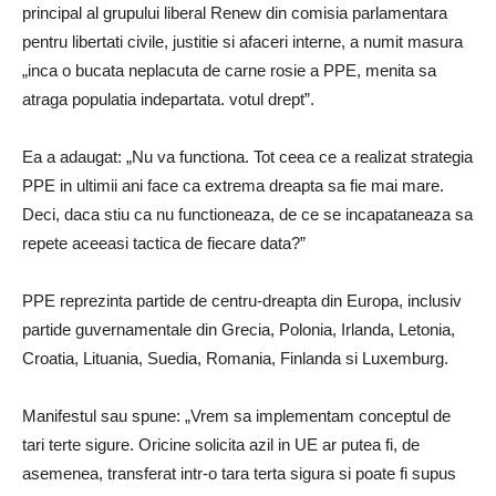
principal al grupului liberal Renew din comisia parlamentara
pentru libertati civile, justitie si afaceri interne, a numit masura
„inca o bucata neplacuta de carne rosie a PPE, menita sa
atraga populatia indepartata. votul drept”.
Ea a adaugat: „Nu va functiona. Tot ceea ce a realizat strategia
PPE in ultimii ani face ca extrema dreapta sa fie mai mare.
Deci, daca stiu ca nu functioneaza, de ce se incapataneaza sa
repete aceeasi tactica de fiecare data?”
PPE reprezinta partide de centru-dreapta din Europa, inclusiv
partide guvernamentale din Grecia, Polonia, Irlanda, Letonia,
Croatia, Lituania, Suedia, Romania, Finlanda si Luxemburg.
Manifestul sau spune: „Vrem sa implementam conceptul de
tari terte sigure. Oricine solicita azil in UE ar putea fi, de
asemenea, transferat intr-o tara terta sigura si poate fi supus