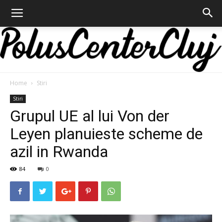
Home
Stiri
Polus
Stiri
Grupul UE al lui Von der
Leyen planuieste scheme de
Center
azil in Rwanda
84
0
Cluj