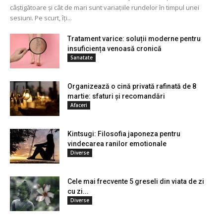
câștigătoare și cât de mari sunt variațiile rundelor în timpul unei
sesiuni. Pe scurt, îți...
Tratament varice: soluții moderne pentru
insuficiența venoasă cronică
Sanatate
Organizează o cină privată rafinată de 8
martie: sfaturi și recomandări
Afaceri
Kintsugi: Filosofia japoneza pentru
vindecarea ranilor emotionale
Diverse
Cele mai frecvente 5 greseli din viata de zi
cu zi...
Diverse