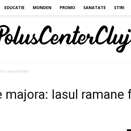
EDUCATIE
MONDEN
PROMO
SANATATE
STIRI
fara apa potabila
Polus
 majora: Iasul ramane 
Center