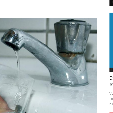
Cluj
T
C
e
Vo
co
ru