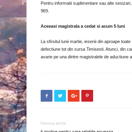
Pentru informatii suplimentare sau alte sesizari
969.
Aceeasi magistrala a cedat si acum 5 luni
La sfirsitul lunii martie, iesenii din aproape toa
defectiune tot din sursa Timisesti. Atunci, din c
avarie pe una dintre magistralele de aductiune a s
Previous article
6 motive pentru care relatiile esueaza