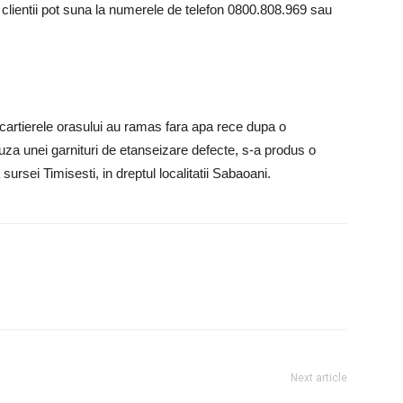
, clientii pot suna la numerele de telefon 0800.808.969 sau
te cartierele orasului au ramas fara apa rece dupa o
auza unei garnituri de etanseizare defecte, s-a produs o
ursei Timisesti, in dreptul localitatii Sabaoani.
Next article