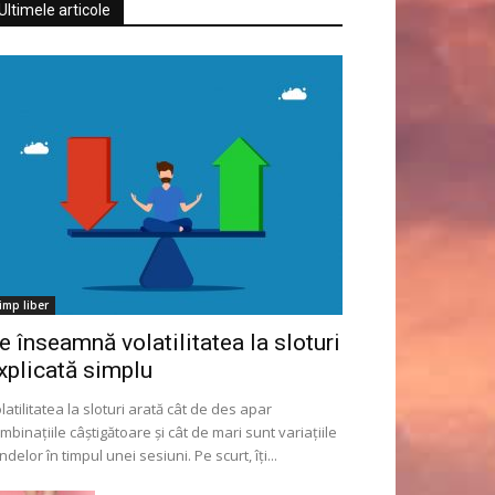
Ultimele articole
imp liber
e înseamnă volatilitatea la sloturi
xplicată simplu
latilitatea la sloturi arată cât de des apar
mbinațiile câștigătoare și cât de mari sunt variațiile
ndelor în timpul unei sesiuni. Pe scurt, îți...