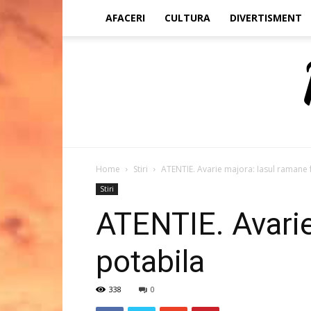
AFACERI
CULTURA
DIVERTISMENT
Home
Stiri
ATENTIE. Avarie majora: Iasul ramane 
Stiri
ATENTIE. Avarie
potabila
338
0