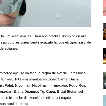
la Timisesti lasa Iasul fara apa potabila. Incepind cu
ora
sau cu
presiunea foarte scazuta
la robinet. Specialistii de
defectiunea.
urnizarea apei se va face
in regim de avarie
– presiunea
la nivelul
P+1
– in urmatoarele zone:
Canta, Dacia,
, Palat, Nicolina I, Nicolina II, Frumoasa, Podu Ros,
Smardan, Elena Doamna, Tg. Cucu, B-dul Stefan cel
re ale blocurilor din zonele amintite sunt rugate sa-si
omunicatul de presa.