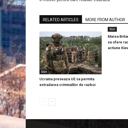
RELATED ARTICLES
MORE FROM AUTHOR
Stiri
Marea Brit
sa ofere ra
actiune Kiev
Stiri
Ucraina preseaza UE sa permita
extradarea criminalilor de razboi