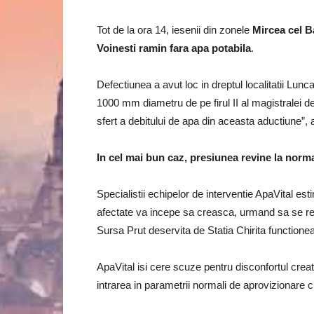
Tot de la ora 14, iesenii din zonele
Mircea cel Ba
Voinesti ramin fara apa potabila
.
Defectiunea a avut loc in dreptul localitatii Lu
1000 mm diametru de pe firul II al magistralei d
sfert a debitului de apa din aceasta aductiune”, 
In cel mai bun caz, presiunea revine la norma
Specialistii echipelor de interventie ApaVital e
afectate va incepe sa creasca, urmand sa se rein
Sursa Prut deservita de Statia Chirita functione
ApaVital isi cere scuze pentru disconfortul creat
intrarea in parametrii normali de aprovizionare c