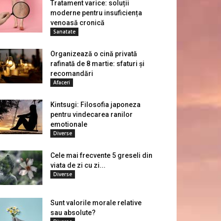
Tratament varice: soluții
moderne pentru insuficiența
venoasă cronică
Sanatate
Organizează o cină privată
rafinată de 8 martie: sfaturi și
recomandări
Afaceri
Kintsugi: Filosofia japoneza
pentru vindecarea ranilor
emotionale
Diverse
Cele mai frecvente 5 greseli din
viata de zi cu zi...
Diverse
Sunt valorile morale relative
sau absolute?