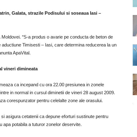
trin, Galata, strazile Podisului si soseaua Iasi –
nca Moldovei. “S-a produs o avarie pe conducta de beton de
e aductiune Timisesti – Iasi, care determina reducerea la un
anunta ApaVital.
l vineri dimineata
stimeaza ca incepand cu ora 22.00 presiunea in zonele
tre in normal in cursul diminetii de vineri 28 august 2009.
aza corespunzator pentru celelalte zone ale orasului.
 si asigura cetatenii ca depune eforturi sustinute pentru
u apa potabila a tuturor zonelor deservite.