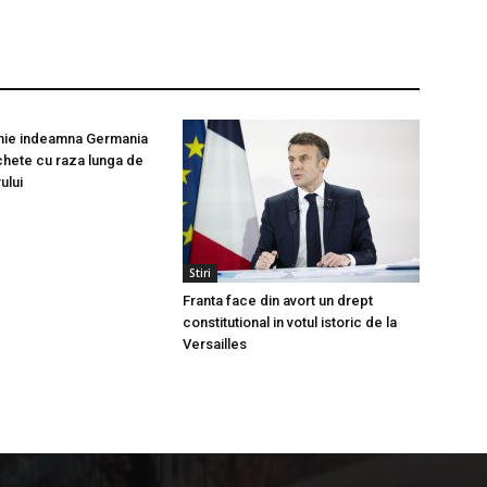
anie indeamna Germania
chete cu raza lunga de
ului
Stiri
Franta face din avort un drept
constitutional in votul istoric de la
Versailles