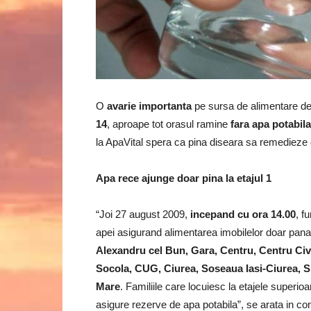
O
avarie importanta
pe sursa de alimentare de 
14
, aproape tot orasul ramine
fara apa potabila
la ApaVital spera ca pina diseara sa remedieze 
Apa rece ajunge doar pina la etajul 1
“Joi 27 august 2009,
incepand cu ora 14.00
, f
apei asigurand alimentarea imobilelor doar pana 
Alexandru cel Bun, Gara, Centru, Centru Civic
Socola, CUG, Ciurea, Soseaua Iasi-Ciurea, 
Mare
. Familiile care locuiesc la etajele superioa
asigure rezerve de apa potabila”, se arata in c