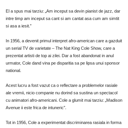
El a spus mai tarziu: „Am inceput sa devin pianist de jazz, dar
intre timp am inceput sa cant si am cantat asa cum am simtit
si asa a iesit.”
In 1956, a devenit primul interpret afro-american care a gazduit
un serial TV de varietate – The Nat King Cole Show, care a
prezentat artisti de top ai zilei. Dar a fost abandonat in anul
urmator, Cole dand vina pe disparitia sa pe lipsa unui sponsor
national.
Acest lucru a fost vazut ca o reflectare a problemelor rasiale
ale vremii, nicio companie nu dorind sa sustina un spectacol
cu ​​animatori afro-americani. Cole a glumit mai tarziu: „Madison
Avenue ii este frica de intuneric”.
Tot in 1956, Cole a experimentat discriminarea rasiala in forma