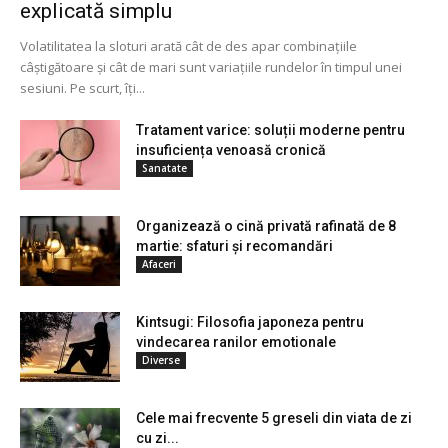
explicată simplu
Volatilitatea la sloturi arată cât de des apar combinațiile
câștigătoare și cât de mari sunt variațiile rundelor în timpul unei
sesiuni. Pe scurt, îți...
Tratament varice: soluții moderne pentru
insuficiența venoasă cronică
Sanatate
Organizează o cină privată rafinată de 8
martie: sfaturi și recomandări
Afaceri
Kintsugi: Filosofia japoneza pentru
vindecarea ranilor emotionale
Diverse
Cele mai frecvente 5 greseli din viata de zi
cu zi...