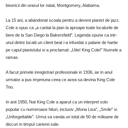
bisericii din orasul lor natal, Montgomery, Alabama.
La 15 ani, a abandonat scoala pentru a deveni pianist de jazz.
Cole a spus ca „a cantat la pian la aproape toate localurile de
bere de la San Diego la Bakersfield”. Legenda spune ca intr-
unul dintre locatii un client beat i-a infundat o palarie de hartie
pe capul pianistului si a proclamat: „Uite! King Cole!” Numele a
ramas.
A facut primele inregistrari profesionale in 1936, iar in anul
urmator a pus impreuna ceea ce avea sa devina King Cole
Trio.
In anii 1950, Nat King Cole a aparut ca un interpret solo
popular cu numeroase hituri, inclusiv „Mona Lisa”, „Smile” si
„Unforgettable”. Urma sa vanda un total de 50 de milioane de
discuri in timpul carierei sale.