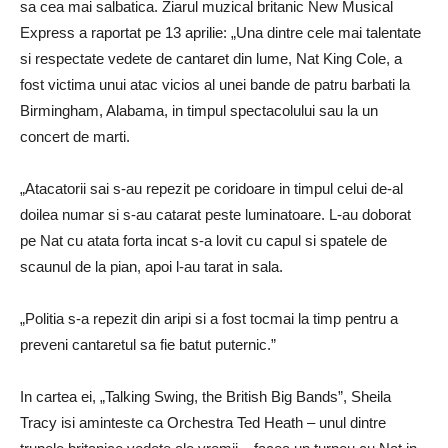
sa cea mai salbatica. Ziarul muzical britanic New Musical
Express a raportat pe 13 aprilie: „Una dintre cele mai talentate
si respectate vedete de cantaret din lume, Nat King Cole, a
fost victima unui atac vicios al unei bande de patru barbati la
Birmingham, Alabama, in timpul spectacolului sau la un
concert de marti.
„Atacatorii sai s-au repezit pe coridoare in timpul celui de-al
doilea numar si s-au catarat peste luminatoare. L-au doborat
pe Nat cu atata forta incat s-a lovit cu capul si spatele de
scaunul de la pian, apoi l-au tarat in ​​sala.
„Politia s-a repezit din aripi si a fost tocmai la timp pentru a
preveni cantaretul sa fie batut puternic.”
In cartea ei, „Talking Swing, the British Big Bands”, Sheila
Tracy isi aminteste ca Orchestra Ted Heath – unul dintre