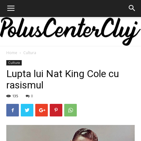
Home
Cultura
Polus
Cultura
Lupta lui Nat King Cole cu
rasismul
Center
135
0
Cluj