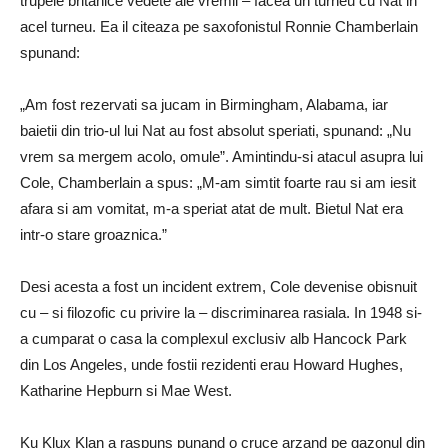
trupele britanice vedete ale vremii – facea un turneu cu Nat in
acel turneu. Ea il citeaza pe saxofonistul Ronnie Chamberlain
spunand:
„Am fost rezervati sa jucam in Birmingham, Alabama, iar
baietii din trio-ul lui Nat au fost absolut speriati, spunand: „Nu
vrem sa mergem acolo, omule”. Amintindu-si atacul asupra lui
Cole, Chamberlain a spus: „M-am simtit foarte rau si am iesit
afara si am vomitat, m-a speriat atat de mult. Bietul Nat era
intr-o stare groaznica.”
Desi acesta a fost un incident extrem, Cole devenise obisnuit
cu – si filozofic cu privire la – discriminarea rasiala. In 1948 si-
a cumparat o casa la complexul exclusiv alb Hancock Park
din Los Angeles, unde fostii rezidenti erau Howard Hughes,
Katharine Hepburn si Mae West.
Ku Klux Klan a raspuns punand o cruce arzand pe gazonul din