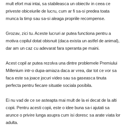
mult efort mai intai, sa stabileasca un obiectiv in ceea ce
priveste obiceiurile de lucru, cum ar fi sa-si predea toata
munca la timp sau sa-si aleaga propriile recompense.
Grozav, zici tu. Aceste lucruri ar putea functiona pentru a
motiva copilul dotat obisnuit (daca exista un astfel de animal),
dar am un caz cu adevarat fara speranta pe maini.
Acest copil ar putea rezolva una dintre problemele Premiului
Millenium intr-o dupa-amiaza daca ar vrea, dar tot ce vor sa
faca este sa joace jocuri video sau sa gaseasca tinuta
perfecta pentru fiecare situatie sociala posibila.
Ei nu vad de ce se asteapta mai mult de la ei decat de la alti
copii. Pentru acesti copii, este o idee buna sa-i ajutati sa
arunce o privire lunga asupra cum isi doresc sa arate viata lor
adulta.