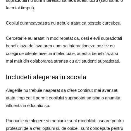
supradotati nu sunt interesati sa faca acest lucru (sau sa nu o
faca tot timpul).
Copilul dumneavoastra nu trebuie tratat ca pestele curcubeu.
Cercetarile au aratat in mod repetat ca, desi elevii supradotati
beneficiaza de invatarea cum sa interactioneze pozitiv cu
colegii de diferite niveluri intelectuale, acestia beneficiaza si
mai mult din colaborarea stransa cu alti studenti supradotati.
Includeti alegerea in scoala
Alegerile nu trebuie neaparat sa ofere continut mai avansat,
atata timp cat ii permit copilului supradotat sa aiba o anumita
influenta in educatia sa.
Panourile de alegere si meniurile sunt modalitati usoare pentru
profesori de a oferi optiuni si, de obicei, sunt concepute pentru