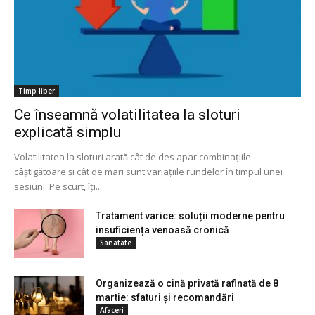
Timp liber
Ce înseamnă volatilitatea la sloturi
explicată simplu
Volatilitatea la sloturi arată cât de des apar combinațiile
câștigătoare și cât de mari sunt variațiile rundelor în timpul unei
sesiuni. Pe scurt, îți...
Tratament varice: soluții moderne pentru
insuficiența venoasă cronică
Sanatate
Organizează o cină privată rafinată de 8
martie: sfaturi și recomandări
Afaceri