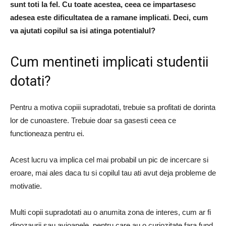
sunt toti la fel. Cu toate acestea, ceea ce impartasesc
adesea este dificultatea de a ramane implicati. Deci, cum
va ajutati copilul sa isi atinga potentialul?
Cum mentineti implicati studentii
dotati?
Pentru a motiva copiii supradotati, trebuie sa profitati de dorinta
lor de cunoastere. Trebuie doar sa gasesti ceea ce
functioneaza pentru ei.
Acest lucru va implica cel mai probabil un pic de incercare si
eroare, mai ales daca tu si copilul tau ati avut deja probleme de
motivatie.
Multi copii supradotati au o anumita zona de interes, cum ar fi
dinozaurii sau avioanele, pentru care au o curiozitate fara fund.