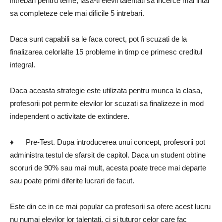
intrebari pentru teme, lasa-ti elevii talentati sa incerce mai intai
sa completeze cele mai dificile 5 intrebari.
Daca sunt capabili sa le faca corect, pot fi scuzati de la
finalizarea celorlalte 15 probleme in timp ce primesc creditul
integral.
Daca aceasta strategie este utilizata pentru munca la clasa,
profesorii pot permite elevilor lor scuzati sa finalizeze in mod
independent o activitate de extindere.
♦ Pre-Test. Dupa introducerea unui concept, profesorii pot
administra testul de sfarsit de capitol. Daca un student obtine
scoruri de 90% sau mai mult, acesta poate trece mai departe
sau poate primi diferite lucrari de facut.
Este din ce in ce mai popular ca profesorii sa ofere acest lucru
nu numai elevilor lor talentati, ci si tuturor celor care fac