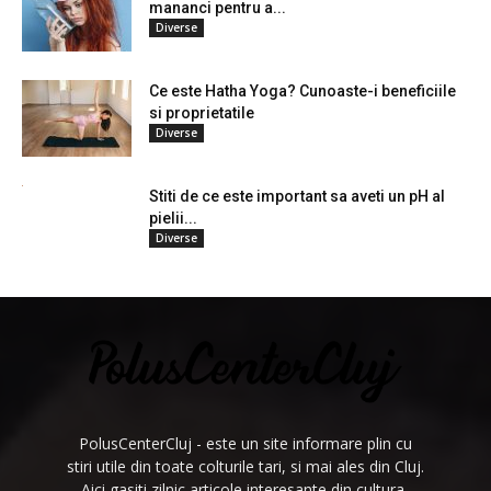
mananci pentru a...
Diverse
Ce este Hatha Yoga? Cunoaste-i beneficiile
si proprietatile
Diverse
Stiti de ce este important sa aveti un pH al
pielii...
Diverse
PolusCenterCluj - este un site informare plin cu
stiri utile din toate colturile tari, si mai ales din Cluj.
Aici gasiti zilnic articole interesante din cultura,