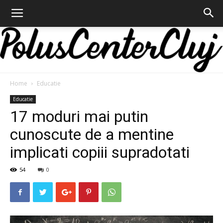
Home
Educatie
Polus
Educatie
17 moduri mai putin
cunoscute de a mentine
Center
implicati copiii supradotati
54
0
Cluj